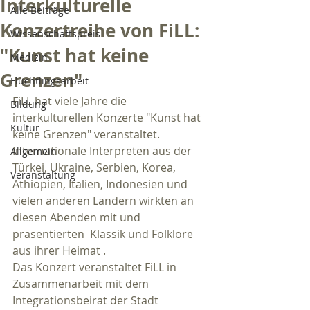
Interkulturelle
Alle Beiträge
Konzertreihe von FiLL:
Wissenschaftspreis
"Kunst hat keine
Medizin
Grenzen"
Flüchtlingsarbeit
FiLL hat viele Jahre die 
Bildung
interkulturellen Konzerte "Kunst hat 
Kultur
keine Grenzen" veranstaltet.
Internationale Interpreten aus der 
Allgemein
Türkei, Ukraine, Serbien, Korea, 
Veranstaltung
Äthiopien, Italien, Indonesien und 
vielen anderen Ländern wirkten an 
diesen Abenden mit und  
präsentierten  Klassik und Folklore 
aus ihrer Heimat .
Das Konzert veranstaltet FiLL in 
Zusammenarbeit mit dem 
Integrationsbeirat der Stadt 