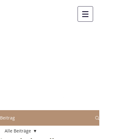
FiLL - Forum
interkulturelles
Leben und Lernen
Beitrag
Alle Beiträge