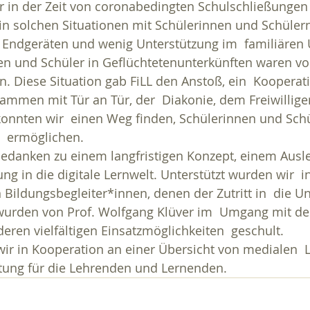
r in der Zeit von coronabedingten Schulschließungen 
in solchen Situationen mit Schülerinnen und Schülern,
n Endgeräten und wenig Unterstützung im  familiären
en und Schüler in Geflüchtetenunterkünften waren vo
. Diese Situation gab FiLL den Anstoß, ein  Kooperati
sammen mit Tür an Tür, der  Diakonie, dem Freiwillig
 konnten wir  einen Weg finden, Schülerinnen und Sch
  ermöglichen.
edanken zu einem langfristigen Konzept, einem Ausl
ng in die digitale Lernwelt. Unterstützt wurden wir  i
ildungsbegleiter*innen, denen der Zutritt in  die Un
 wurden von Prof. Wolfgang Klüver im  Umgang mit de
en vielfältigen Einsatzmöglichkeiten  geschult.
wir in Kooperation an einer Übersicht von medialen 
tung für die Lehrenden und Lernenden.