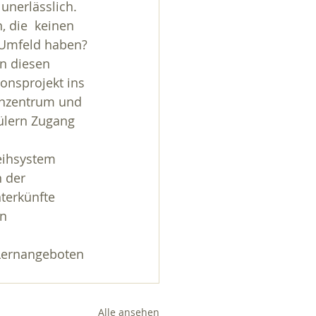
unerlässlich.
 die  keinen 
 Umfeld haben?
n diesen  
onsprojekt ins 
enzentrum und 
ülern Zugang 
eihsystem  
n der 
terkünfte 
n 
 Lernangeboten 
Alle ansehen