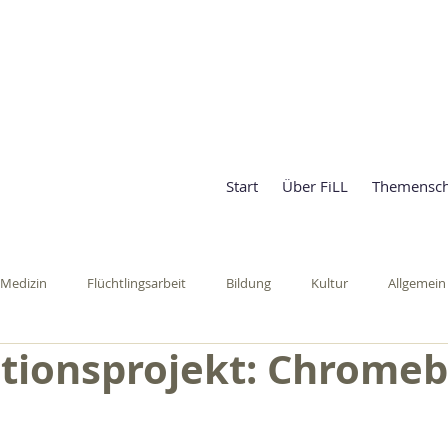
rum interkulturelles Leben 
Start
Über FiLL
Themensc
Medizin
Flüchtlingsarbeit
Bildung
Kultur
Allgemein
tionsprojekt: Chrome