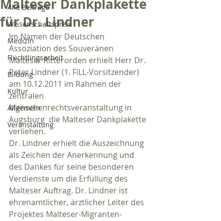
Malteser Dankplakette
Alle Beiträge
für Dr. Lindner
Wissenschaftspreis
Im Namen der Deutschen 
Medizin
Assoziation des Souveränen 
Flüchtlingsarbeit
Malteser Ritterorden erhielt Herr Dr. 
Peter Lindner (1. FiLL-Vorsitzender) 
Bildung
am 10.12.2011 im Rahmen der 
Kultur
zentralen 
Menschenrechtsveranstaltung in 
Allgemein
Augsburg  die Malteser Dankplakette 
Veranstaltung
verliehen.
Dr. Lindner erhielt die Auszeichnung 
als Zeichen der Anerkennung und 
des Dankes für seine besonderen 
Verdienste um die Erfüllung des 
Malteser Auftrag. Dr. Lindner ist 
ehrenamtlicher, ärztlicher Leiter des 
Projektes Malteser-Migranten-