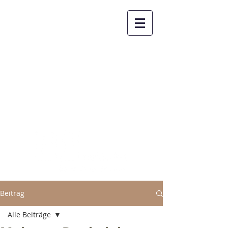
FiLL - Forum
interkulturelles
Leben und Lernen
Beitrag
Alle Beiträge