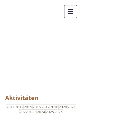
FiLL - Forum
interkulturelles
Leben und Lernen
Aktivitäten
2011
2012
2015
2016
2017
2018
2020
2021
2022
2023
2024
2025
2026