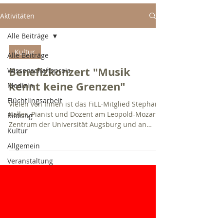
Aktivitäten
Alle Beiträge
Kultur
Alle Beiträge
Benefizkonzert "Musik
Wissenschaftspreis
kennt keine Grenzen"
Medizin
Flüchtlingsarbeit
Vielen von Ihnen ist das FiLL-Mitglied Stephan
Kaller, Pianist und Dozent am Leopold-Mozart-
Bildung
Zentrum der Universität Augsburg und an
Kultur
der...
Allgemein
Veranstaltung